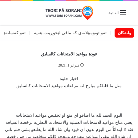
القائمة
 ڕێگاکەدا
وانەکان
|
ئەو ئۆتۆمبێلانەی کە مافی لێخوڕینت هەیە
|
ئەو کەسانەی کە پ
عودة مواعيد الامتحانات كالسابق
فبراير 1, 2021
اخبار حلوة
متل ما قلتلكم مبارح انه تم اعادة مواعيد الامتحانات كالسابق
اليوم الحمد لله ما اضافو اي منع او تخفيض مواعيد الامتحانات
يعني متاح مواعيد للامتحانات العملية والامتحانات النظرية لرخصة السياقة
فئة B ابتدائاً من اليوم بدون اي قيود وان شاء الله ما يطلعو بشي فلم تاني
ان شاء الله تبقى المواعيد مفتوحة وتنجحو كلكم وتخلصو من هم رخصة