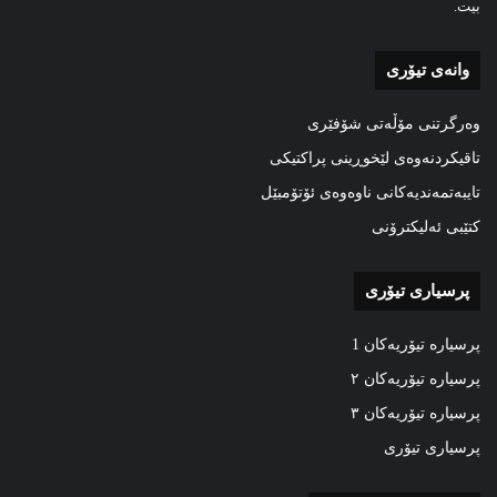
بیت.
وانەی تیۆری
وەرگرتنی مۆڵەتی شۆفێری
تاقیکردنەوەی لێخوڕینی پراکتیکی
تایبەتمەندیەکانی ناوەوەی ئۆتۆمبێل
کتێبی ئەلیکترۆنی
پرسیاری تیۆری
پرسیارە تیۆریەکان 1
پرسیارە تیۆریەکان ٢
پرسیارە تیۆریەکان ٣
پرسیاری تیۆری