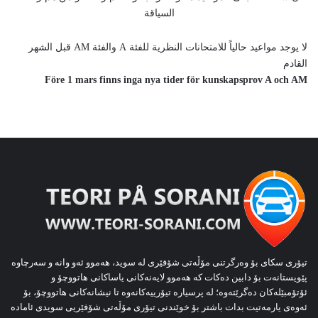
السياقة
لا يوجد مواعيد حالياً للامتحانات النظرية للفئة A والفئة AM قبل الشهر
القادم
Före 1 mars finns inga nya tider för kunskapsprov A och AM
تیۆری سکای بۆ وەرگرتنی مۆڵەتی شۆفێری لە سوید، هەموو ئەو وانە و سەرچاوە
پێویستانەت بۆ دابین دەکات کە هەموو لایەنەکانی یاساکانی هاتووچۆ و
ئۆتۆمبێلەکان دەگرێتەوە؛ لە پرسیارە تیۆرییەکانەوە تا نیشانەکانی هاتووچۆ، بۆ
ئەوەی یارمەتیت بدات باشتر بۆ خوێندنی تیۆری مۆڵەتی شۆفێریی سویدی ئامادە