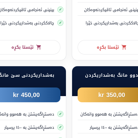
ینینی ئەنجامی تاقیکردنەوەکان
بینینی ئەنجامی تاقیکردنەوەکان
 مۆڵەتێکی دووەم بەدەست نەهێنیت کاتێک تەمەنت لە سەرووی ١٥ ساڵەوەیە.
الاککردنی بەشداریکردنی خێرا
چالاککردنی بەشداریکردنی خێرا
ئێستا بکڕە
ئێستا بکڕە
.
وو مانگ بەشداریکردن
بەشداریکردنی سێ مانگ
450,00 kr
350,00 kr
ەستڕاگەیشتن بە هەموو وانەکان
دەستڕاگەیشتن بە هەموو وانەک
ستڕاگەیشتن بە ١٤٠٠ پرسیار
دەستڕاگەیشتن بە ١٤٠٠ پرسیار