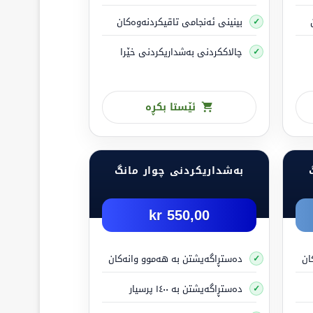
بینینی ئەنجامی تاقیکردنەوەکان
چالاککردنی بەشداریکردنی خێرا
ئێستا بکڕە
بەشداریکردنی چوار مانگ
550,00 kr
ان
دەستڕاگەیشتن بە هەموو وانەکان
دەستڕاگەیشتن بە ١٤٠٠ پرسیار