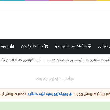
تیۆری
هێماکانى هاتووچۆ
بەشداریکردن
چوونە
ی کە پێویستی تایبەتیان هەیە
|
ئەو گازانەی کە لەلایەن ئۆتۆمبێلەکان
مۆڵەتی شۆفێری پلە یەک
ەگەر پێشتر هاوبەش بوویت،
بۆ چوونەژوورەوە لێرە دابگرە
. ئەگەر هاوبەش نیت
و تایە لێبخوڕیت