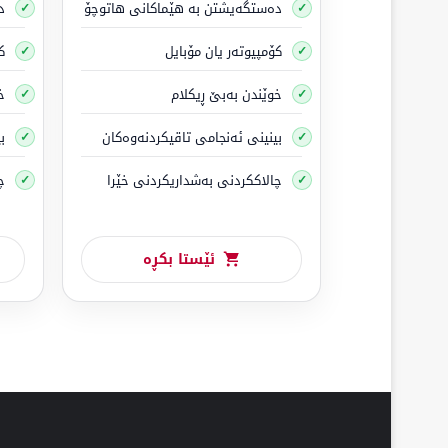
ئەمە بەناوبانگترین مۆڵەتە، کە ڕێگەت پێدەدات ئۆتۆمبێ
دەستگەیشتن بە هێماکانی هاتوچۆ
د
نەبێت، جگە لە شۆفێر
کۆمپیوتەر یان مۆبایل
ک
(کێشی شۆفێر، گرنگ نییە هی خۆی بێت کێش، وەک سەرن
خوێندن بەبێ ڕیکلام
خ
بوو، ئەوا دەبێت ئەو مەرجە جێبەجێ بکەیت کە کۆی گش
بینینی ئەنجامی تاقیکردنەوەکان
ب
دەتوانیت لە تەمەنی ١٦ ساڵییەوە دەست بە مەشقی شۆفێری بکەیت، و مافی ئەوەت هەیە لە تەمەنی ١٨ ساڵییەوە داوای ئەم مۆڵەتە بکەیت.
چالاککردنی بەشداریکردنی خێرا
چ
ڕاهێنانی شۆفێری
.
مۆڵەتی شۆفێری B-utökad
ئێستا بکڕە
مۆڵەتی
درێژکراوەی B یە، و بە بەشێک لە مۆڵەتی B دادەنرێت و هەمان مەرجەکان بۆ هەڵگرەکەی دەگونجێت بەو
گشتی زیاتر لە 750
کیلۆگرامە/
پاشان
کۆی
ڕێگەپێدراو بۆ پێشکەشکردنی ئەم بڕوانامەیە
لانیکەم
18 ساڵە .
مۆڵەتی شۆفێری BE
خاوەنی ئەم مۆڵەتە مافی لێخوڕینی ئۆتۆمبێلی تایبەتی ه