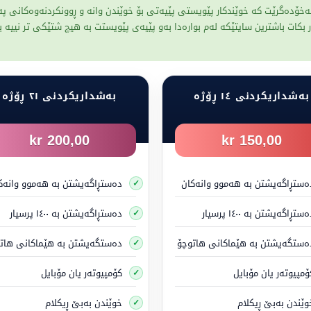
ەخۆدەگرێت کە خوێندکار پێویستی پێیەتی بۆ خوێندن وانە و ڕوونکردنەوەکانی 
 لانیکەم 16 ساڵ بێت
.
ات باشترین سایتێکە لەم بوارەدا بەو پێیەی پێویستت بە هیچ شتێکی تر نییە 
تایە لێبخوڕیت
بەشداریکردنی ١٤ ڕۆژە
بەشداریکردنی ٢١ ڕۆژە
مەنی ١٨ ساڵ بێت
200,00 kr
150,00 kr
ەستڕاگەیشتن بە هەموو وانەکان
دەستڕاگەیشتن بە هەموو وانەک
پاسکیلێکی دوو تایە لێبخوڕیت، بەبێ گوێدانە هێزی بزوێنەر،
ستڕاگەیشتن بە ١٤٠٠ پرسیار
دەستڕاگەیشتن بە ١٤٠٠ پرسیار
نی لە ٢١ ساڵ کەمتر بێت
ەستگەیشتن بە هێماکانی هاتوچۆ
دەستگەیشتن بە هێماکانی هات
ۆمپیوتەر یان مۆبایل
کۆمپیوتەر یان مۆبایل
نیت بە شێوەیەکی ئۆتۆماتیکی بەدەستی دەهێنیت،
وێندن بەبێ ڕیکلام
خوێندن بەبێ ڕیکلام