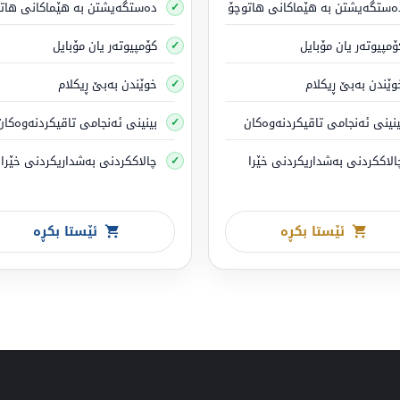
لی تایبەت یان بارهەڵگری سووک لێبخوڕیت کە کێشی لە 3500
کیلۆگرام زیا
ەستگەیشتن بە هێماکانی هاتوچۆ
دەستگەیشتن بە هێماکانی هات
ۆمپیوتەر یان مۆبایل
شین یان بار ئەژمار ناکرێ)
.
کۆمپیوتەر یان مۆبایل
وێندن بەبێ ڕیکلام
خوێندن بەبێ ڕیکلام
تی کێشی… ئۆتۆمبێل و ئۆتۆمبێلەکە لە 3500
کیلۆگرام
زیاتر نەبێت .
ینینی ئەنجامی تاقیکردنەوەکان
بینینی ئەنجامی تاقیکردنەوەکان
الاککردنی بەشداریکردنی خێرا
چالاککردنی بەشداریکردنی خێرا
ئێستا بکڕە
ئێستا بکڕە
جیاوازییە کەمە
ەیە یان بارهەڵگرێکی سووک کە کێشی لە 3500 کیلۆ
/
، زیاتر نەبێت،