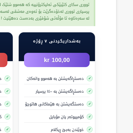
تووری سکای کتێبێکی ئەلیکترۆنییە کە هەموو شتێک ل
ئەو کەسەی دەیەوێت ئەم مۆڵەتە بەدەستبهێنێت دەبێت تەمەنی
پرسیاری تووری لەخۆدەگرێت بۆ ئەوەی مەشقی لەسەر بک
تێبینی:
ماتۆڕسکیلێکی سووک جیاوازە لە ماتۆڕسکیل.
لە سەرەتاوە تا مۆڵەتی شۆفێری بەدەست دەهێنیت !
مۆڵەتی شۆفێری A2
بەم مۆڵەتە دەتوانیت
ماتۆڕسکیلێکی مامناوەند بە دوو 
بەشداریکردنی ٧ ڕۆژە
ئەو کەسەی کە دەیەوێت ئەم مۆڵەتە بەدەستبهێنێت دەبێت تە
100,00 kr
مۆڵەتی شۆفێری A
دەستڕاگەیشتن بە هەموو وانەکان
د
بەم مۆڵەتە دەتوانیت
ماتۆڕسکیلی قورس و هەموو جۆرە 
دەستڕاگەیشتن بە ١٤٠٠ پرسیار
دە
ئەو کەسەی کە دەیەوێت ئەم مۆڵەتە بەدەستبهێنێت، پێویستە تەمە
دەستگەیشتن بە هێماکانی هاتوچۆ
د
مۆڵەتی شۆفێری AM
کۆمپیوتەر یان مۆبایل
ک
کاتێک هەر مۆڵەتێکی شۆفێری لە سوید بەدەست دەهێ
خوێندن بەبێ ڕیکلام
خ
I)ت پێدەدات، کە پێی دەوترێت (EU-moped).