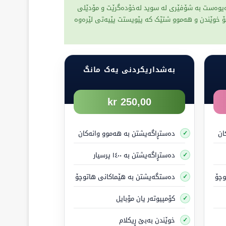
پەیوەست بە شۆفێری لە سوید لەخۆدەگرێت و مۆدێلی
بۆ خوێندن و هەموو شتێک کە پێویستت پێیەتی لێرەوە
بەشداریکردنی یەک مانگ
250,00 kr
ان
دەستڕاگەیشتن بە هەموو وانەکان
دەستڕاگەیشتن بە ١٤٠٠ پرسیار
وچۆ
دەستگەیشتن بە هێماکانی هاتوچۆ
کۆمپیوتەر یان مۆبایل
ئەم مۆڵەتە مافی لێخوڕینی ماتۆڕسکیلەکانی پلەی یەکەم (moped klass
خوێندن بەبێ ڕیکلام