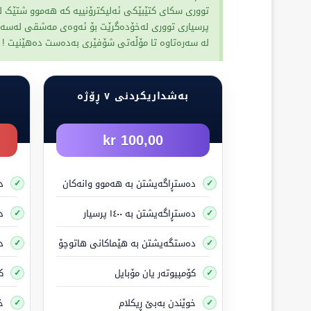
تووری سکای کتێبێکی ئەلیکترۆنییە کە هەموو شتێک ل
پێشکەوتنی ئۆتۆمبێلی چوار تایە قەدەغەیە ئەگەر 
پرسیاری تووری لەخۆدەگرێت بۆ ئەوەی مەشقی لەسەر بک
لە سەرەتاوە تا مۆڵەتی شۆفێری بەدەست دەهێنیت !
بەشداریکردنی ٧ ڕۆژە
100,00 kr
ئەم هێمای هاتوچۆ
دەستڕاگەیشتن بە هەموو وانەکان
د
دەستڕاگەیشتن بە ١٤٠٠ پرسیار
دە
دەستگەیشتن بە هێماکانی هاتوچۆ
د
کۆمپیوتەر یان مۆبایل
ک
خوێندن بەبێ ڕیکلام
خ