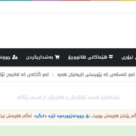
تیۆری
هێماکانى هاتووچۆ
بەشداریکردن
چوونە
ەی کە پێویستی تایبەتیان هەیە
|
ئەو گازانەی کە لەلایەن ئۆتۆمبێلەکان
پێشکەوتن لەسەر ئۆتۆمبێل و هاتوچۆی تر لەسەر ڕێگاکە
نت هەیە مەگەر نیشانەیەک هەبێت کە پێچەوانەکەی ڕوون بکاتەوە یان هۆ
ەگەر پێشتر هاوبەش بوویت،
بۆ چوونەژوورەوە لێرە دابگرە
. ئەگەر هاوبەش نیت
ۆسەکانی سەرپێچیکردن ڕوون دەکەمەوە
کەی پێشکەوتن دروستە و کەی پێش