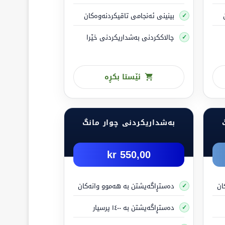
بینینی ئەنجامی تاقیکردنەوەکان
چالاککردنی بەشداریکردنی خێرا
ئێستا بکڕە
بەشداریکردنی چوار مانگ
550,00 kr
ان
دەستڕاگەیشتن بە هەموو وانەکان
بکەیت:
دەستڕاگەیشتن بە ١٤٠٠ پرسیار