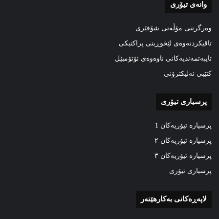
وانەی تیۆری
وەرگرتنی مۆڵەتی شۆفێری
تاقیکردنەوەی لێخوڕینی پراکتیکی
تایبەتمەندیەکانی ناوەوەی ئۆتۆمبێل
کتێبی ئەلیکترۆنی
پرسیاری تیۆری
پرسیارە تیۆریەکان 1
پرسیارە تیۆریەکان ٢
پرسیارە تیۆریەکان ٣
پرسیاری تیۆری
لاپەڕەکانی بەکارهێنەر