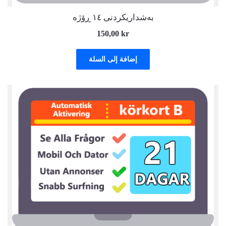
بەشداریکردنی ١٤ ڕۆژە
150,00
kr
إضافة إلى السلة