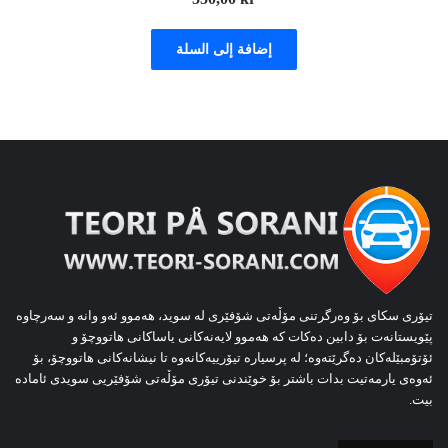
إضافة إلى السلة
تیۆری سکای بۆ وەرگرتنی مۆڵەتی شۆفێری لە سوید، هەموو ئەو وانە و سەرچاوە
پێویستانەت بۆ دابین دەکات کە هەموو لایەنەکانی یاساکانی هاتووچۆ و
ئۆتۆمبێلەکان دەگرێتەوە؛ لە پرسیارە تیۆرییەکانەوە تا نیشانەکانی هاتووچۆ، بۆ
ئەوەی یارمەتیت بدات باشتر بۆ خوێندنی تیۆری مۆڵەتی شۆفێریی سویدی ئامادە
بیت.