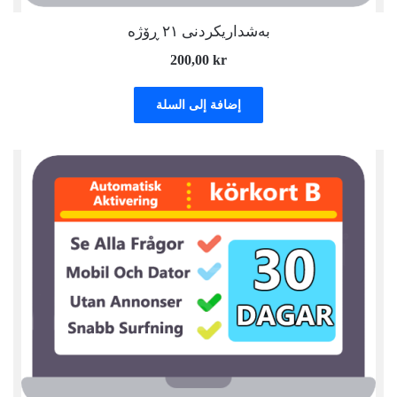
بەشداریکردنی ٢١ ڕۆژە
200,00
kr
إضافة إلى السلة