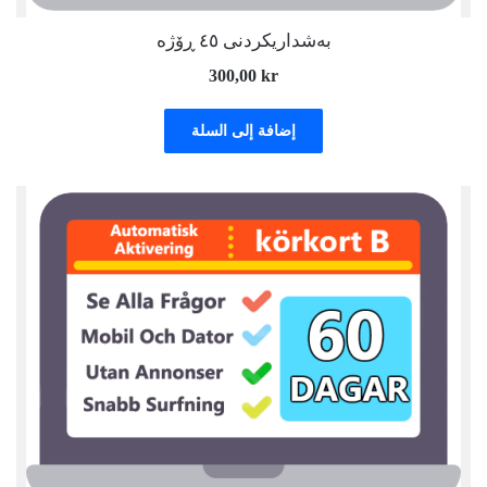
بەشداریکردنی ٤٥ ڕۆژە
300,00
kr
إضافة إلى السلة