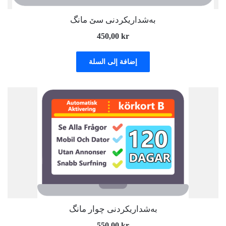
بەشداریکردنی سێ مانگ
450,00
kr
إضافة إلى السلة
بەشداریکردنی چوار مانگ
550,00
kr