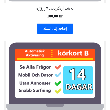
بەشداریکردنی ٧ ڕۆژە
100,00
kr
إضافة إلى السلة