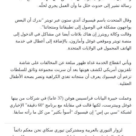
رسالة تشير إلى حدوث خلل ما وأن العمل يجري لحلّه.
وقال المتحدث باسم فيسبوك آندي ستون عبر تويتر “ندرك أن البعض
يواجهون مشكلة في الوصول إلى تطبيقاتنا ومنتجاتنا”.
وقالت وكالة رويترز إن هناك بلاغات أيضا عن مشاكل في الدخول إلى
منصة تويتر وموقعي غوغل وأمازون، بالإضافة إلى أعطال في خدمة
الهاتف المحمول في الولايات المتحدة.
ويأتي انقطاع الخدمة غداة ظهور مبلغة عن المخالفات على شاشة
تلفزيون أمريكي لكشف هويتها بعد أن سربت مجموعة وثائق للسلطات
تزعم أن فيسبوك يعرف أن منتجاته تغذي الكراهية وتضر بصحة الأطفال
العقلية.
وعملت خبيرة البيانات فرانسيس هوغن (37 عاما) في شركات من بينها
غوغل وبينترست، لكنها قالت في مقابلة مع برنامج “60 دقيقة” الإخباري
لشبكة “سي بي إس” إن فيسبوك “أسوأ بكثير” من كل ما رأته سابقا.
لزوار التيوري بالعربية ومشتركين تيوري سكاي نحن معكم دائماً