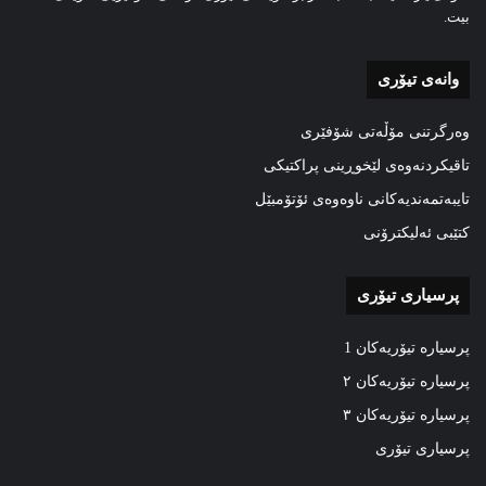
بیت.
وانەی تیۆری
وەرگرتنی مۆڵەتی شۆفێری
تاقیکردنەوەی لێخوڕینی پراکتیکی
تایبەتمەندیەکانی ناوەوەی ئۆتۆمبێل
کتێبی ئەلیکترۆنی
پرسیاری تیۆری
پرسیارە تیۆریەکان 1
پرسیارە تیۆریەکان ٢
پرسیارە تیۆریەکان ٣
پرسیاری تیۆری