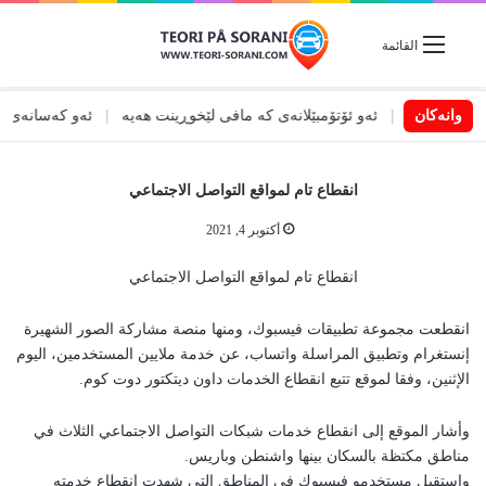
القائمة
ڕێگاکەدا
وانەکان
|
ئەو ئۆتۆمبێلانەی کە مافی لێخوڕینت هەیە
|
ئەو کەسانەی کە پێو
انقطاع تام لمواقع التواصل الاجتماعي
أكتوبر 4, 2021
انقطاع تام لمواقع التواصل الاجتماعي
انقطعت مجموعة تطبيقات فيسبوك، ومنها منصة مشاركة الصور الشهيرة
إنستغرام وتطبيق المراسلة واتساب، عن خدمة ملايين المستخدمين، اليوم
الإثنين، وفقا لموقع تتبع انقطاع الخدمات داون ديتكتور دوت كوم.
وأشار الموقع إلى انقطاع خدمات شبكات التواصل الاجتماعي الثلاث في
مناطق مكتظة بالسكان بينها واشنطن وباريس.
واستقبل مستخدمو فيسبوك في المناطق التي شهدت انقطاع خدمته