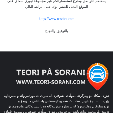
يمكنكم التواصل وطرح استفساراتكم عبر مجموعة تيوري سكاي على
الموقع البديل للفيس بوك على الرابط التالي
https://www.nasnice.com
بالتوفيق والنجاح
تیۆری سکای بۆ وەرگرتنی مۆڵەتی شۆفێری لە سوید، هەموو ئەو وانە و سەرچاوە
پێویستانەت بۆ دابین دەکات کە هەموو لایەنەکانی یاساکانی هاتووچۆ و
ئۆتۆمبێلەکان دەگرێتەوە؛ لە پرسیارە تیۆرییەکانەوە تا نیشانەکانی هاتووچۆ، بۆ
ئەوەی یارمەتیت بدات باشتر بۆ خوێندنی تیۆری مۆڵەتی شۆفێریی سویدی ئامادە