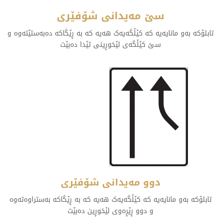
سێ مەیدانی شۆفێری
تابلۆکە بەو مانایەیە کە کێڵگەیەک هەیە کە بە ڕێگاکە دەبەستێتەوە و
سێ کێڵگەی لێخوڕینی تێدا دەبێت
دوو مەیدانی شۆفێری
تابلۆکە بەو مانایەیە کە کێڵگەیەک هەیە کە بە ڕێگاکە بەستراوەتەوە
و دوو ڕێڕەوی لێخوڕین دەبێت