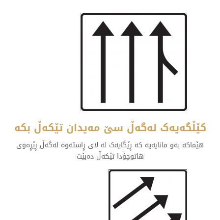
کێڵگەیەک لەگەڵ سێ مەیدان تێکەڵ بکە
هێماکە بەو مانایەیە کە ڕێگایەک لە لای ڕاستەوە لەگەڵ ڕێڕەوی
هاتوچۆدا تێکەڵ دەبێت