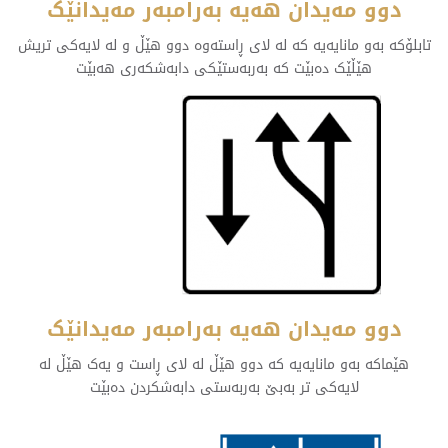
دوو مەیدان هەیە بەرامبەر مەیدانێک
تابلۆکە بەو مانایەیە کە لە لای ڕاستەوە دوو هێڵ و لە لایەکی تریش
هێڵێک دەبێت کە بەربەستێکی دابەشکەری هەبێت
دوو مەیدان هەیە بەرامبەر مەیدانێک
هێماکە بەو مانایەیە کە دوو هێڵ لە لای ڕاست و یەک هێڵ لە
لایەکی تر بەبێ بەربەستی دابەشکردن دەبێت