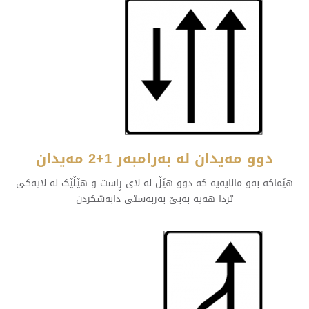
دوو مەیدان لە بەرامبەر 1+2 مەیدان
هێماکە بەو مانایەیە کە دوو هێڵ لە لای ڕاست و هێڵێک لە لایەکی
تردا هەیە بەبێ بەربەستی دابەشکردن