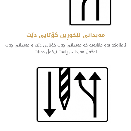
مەیدانی لێخوڕین کۆتایی دێت
ئاماژەکە بەو مانایەیە کە مەیدانی چەپ کۆتایی دێت و مەیدانی چەپ
لەگەڵ مەیدانی ڕاست تێکەڵ دەبێت