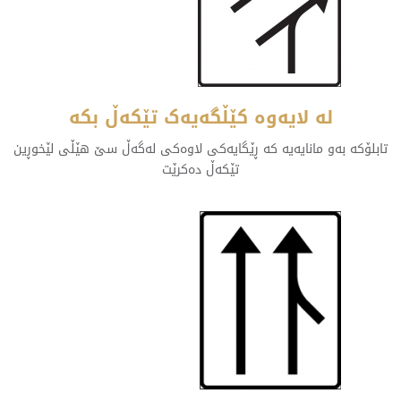
لە لایەوە کێڵگەیەک تێکەڵ بکە
تابلۆکە بەو مانایەیە کە ڕێگایەکی لاوەکی لەگەڵ سێ هێڵی لێخوڕین
تێکەڵ دەکرێت