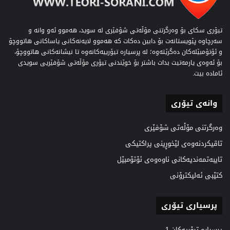
تیۆری سکای بۆ وەرگرتنی مۆڵەتی شۆفێری لە سوید، هەموو ئەو وانە و
سەرچاوە پێویستانەت بۆ دابین دەکات کە هەموو لایەنەکانی یاساکانی هاتووچۆ
و ئۆتۆمبێلەکان دەگرێتەوە؛ لە پرسیارە تیۆرییەکانەوە تا نیشانەکانی هاتووچۆ،
بۆ ئەوەی یارمەتیت بدات باشتر بۆ خوێندنی تیۆری مۆڵەتی شۆفێریی سویدی
ئامادە بیت.
وانەی تیۆری
وەرگرتنی مۆڵەتی شۆفێری
تاقیکردنەوەی لێخوڕینی پراکتیکی
تایبەتمەندیەکانی ناوەوەی ئۆتۆمبێل
کتێبی ئەلیکترۆنی
پرسیاری تیۆری
پرسیارە تیۆریەکان 1