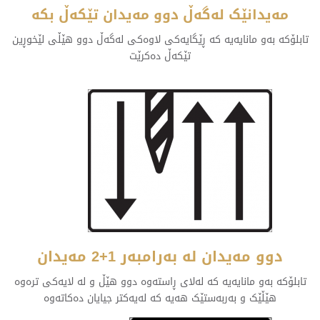
مەیدانێک لەگەڵ دوو مەیدان تێکەڵ بکە
تابلۆکە بەو مانایەیە کە ڕێگایەکی لاوەکی لەگەڵ دوو هێڵی لێخوڕین
تێکەڵ دەکرێت
دوو مەیدان لە بەرامبەر 1+2 مەیدان
تابلۆکە بەو مانایەیە کە لەلای ڕاستەوە دوو هێڵ و لە لایەکی ترەوە
هێڵێک و بەربەستێک هەیە کە لەیەکتر جیایان دەکاتەوە