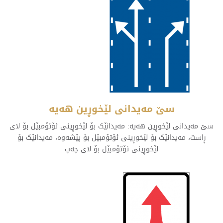
سێ مەیدانی لێخوڕین هەیە
سێ مەیدانی لێخوڕین هەیە: مەیدانێک بۆ لێخوڕینی ئۆتۆمبێل بۆ لای
ڕاست، مەیدانێک بۆ لێخوڕینی ئۆتۆمبێل بۆ پێشەوە، مەیدانێک بۆ
لێخوڕینی ئۆتۆمبێل بۆ لای چەپ