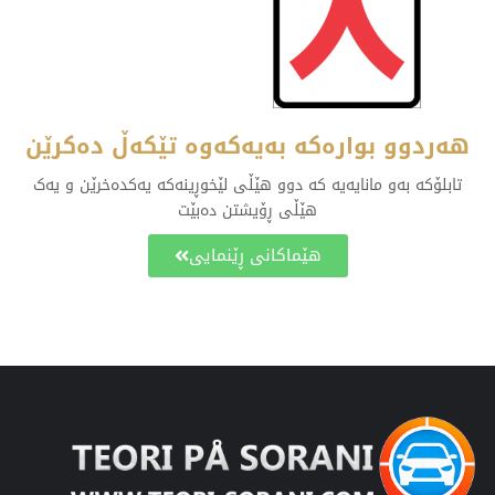
هەردوو بوارەکە بەیەکەوە تێکەڵ دەکرێن
تابلۆکە بەو مانایەیە کە دوو هێڵی لێخوڕینەکە یەکدەخرێن و یەک
هێڵی ڕۆیشتن دەبێت
هێماکانی ڕێنمایی