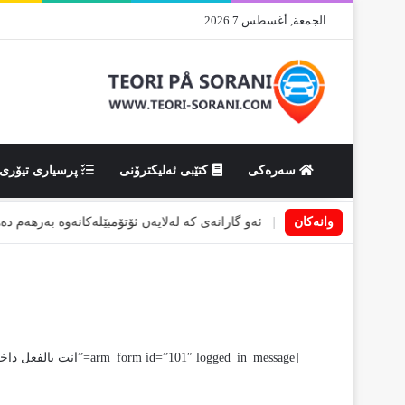
الجمعة, أغسطس 7 2026
سەرەکی
کتێبی ئەلیکترۆنی
پرسیاری تیۆری
تی تایبەتیان هەیە
|
وانەکان
ئەو گازانەی کە لەلایەن ئۆتۆمبێلەکانەوە بەرهەم دەهێنرێ
[arm_form id=”101″ logged_in_message=”انت بالفعل داخل.”]