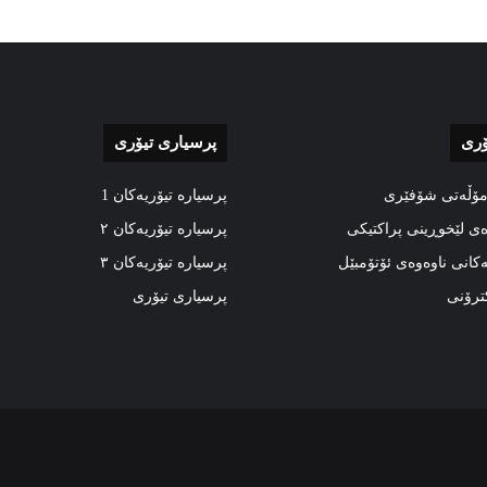
ۆری
پرسیاری تیۆری
مۆڵەتی شۆفێری
پرسیارە تیۆریەکان 1
ەی لێخوڕینی پراکتیکی
پرسیارە تیۆریەکان ٢
ەکانی ناوەوەی ئۆتۆمبێل
پرسیارە تیۆریەکان ٣
کترۆنی
پرسیاری تیۆری