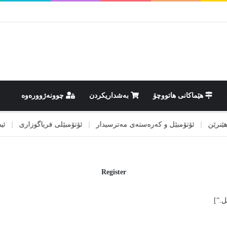
هێماکانى هاتووچۆ
بەشداریکردن
چوونەژوورەوە
ن
|
ئۆتۆمبێل و کەرەستەی مەترسیدار
|
ئۆتۆمبێلی فریاگوزاری
|
ئیسپان
Register