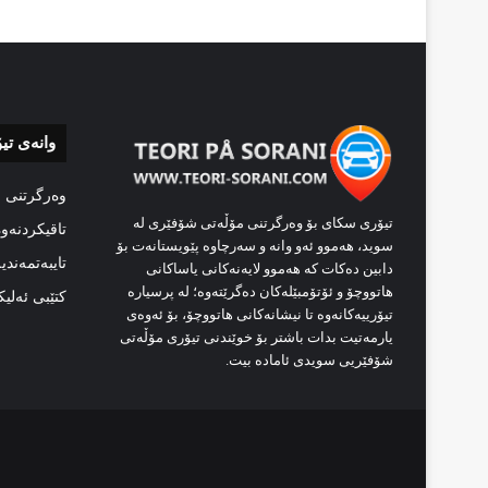
وانەی تی
وەرگرتنی 
تیۆری سکای بۆ وەرگرتنی مۆڵەتی شۆفێری لە
تاقیکردنەو
سوید، هەموو ئەو وانە و سەرچاوە پێویستانەت بۆ
تایبەتمەندی
دابین دەکات کە هەموو لایەنەکانی یاساکانی
هاتووچۆ و ئۆتۆمبێلەکان دەگرێتەوە؛ لە پرسیارە
کتێبی ئەلی
تیۆرییەکانەوە تا نیشانەکانی هاتووچۆ، بۆ ئەوەی
یارمەتیت بدات باشتر بۆ خوێندنی تیۆری مۆڵەتی
شۆفێریی سویدی ئامادە بیت.