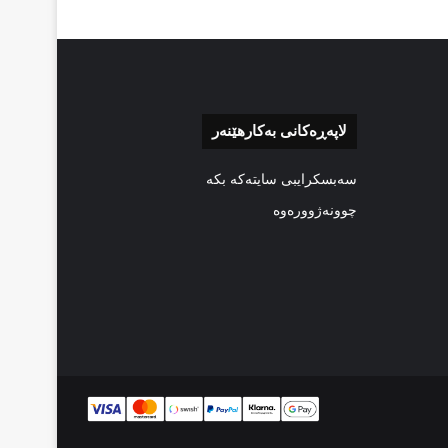
لاپەڕەکانی بەکارهێنەر
سەبسکرایبی سایتەکە بکە
چوونەژوورەوە