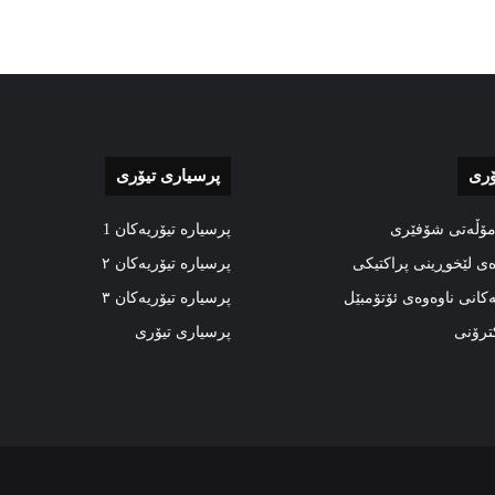
ۆری
پرسیاری تیۆری
مۆڵەتی شۆفێری
پرسیارە تیۆریەکان 1
ەی لێخوڕینی پراکتیکی
پرسیارە تیۆریەکان ٢
ەکانی ناوەوەی ئۆتۆمبێل
پرسیارە تیۆریەکان ٣
کترۆنی
پرسیاری تیۆری