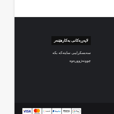
لاپەڕەکانی بەکارهێنەر
سەبسکرایبی سایتەکە بکە
چوونەژوورەوە