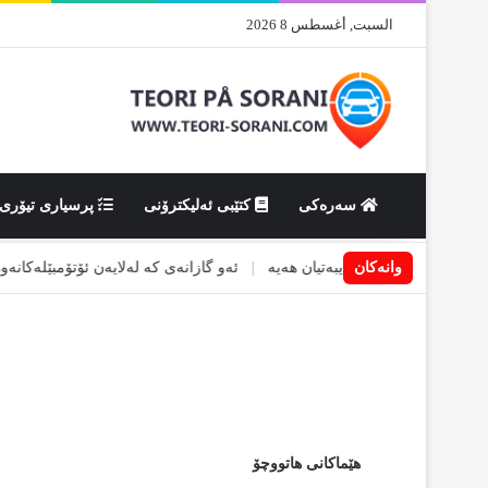
السبت, أغسطس 8 2026
سەرەکی
کتێبی ئەلیکترۆنی
پرسیاری تیۆری
وانەکان
ەی کە پێویستی تایبەتیان هەیە
|
ئەو گازانەی کە لەلایەن ئۆتۆمبێلەکانەوە بە
هێماکانى هاتووچۆ