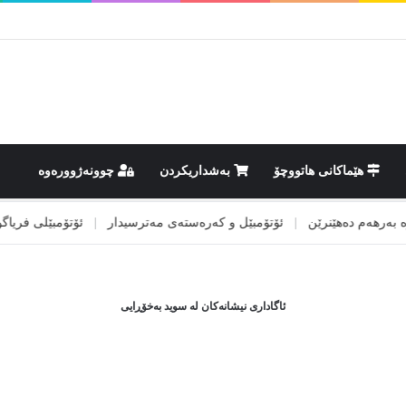
هێماکانى هاتووچۆ
بەشداریکردن
چوونەژوورەوە
رهەم دەهێنرێن
|
ئۆتۆمبێل و کەرەستەی مەترسیدار
|
ئۆتۆمبێلی فریاگوزار
ئاگاداری نیشانەکان لە سوید بەخۆڕایی