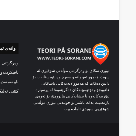
وانەی تی
وەرگرتنی 
تیۆری سکای بۆ وەرگرتنی مۆڵەتی شۆفێری لە
تاقیکردنەو
سوید، هەموو ئەو وانە و سەرچاوە پێویستانەت بۆ
تایبەتمەندی
دابین دەکات کە هەموو لایەنەکانی یاساکانی
هاتووچۆ و ئۆتۆمبێلەکان دەگرێتەوە؛ لە پرسیارە
کتێبی ئەلی
تیۆرییەکانەوە تا نیشانەکانی هاتووچۆ، بۆ ئەوەی
یارمەتیت بدات باشتر بۆ خوێندنی تیۆری مۆڵەتی
شۆفێریی سویدی ئامادە بیت.