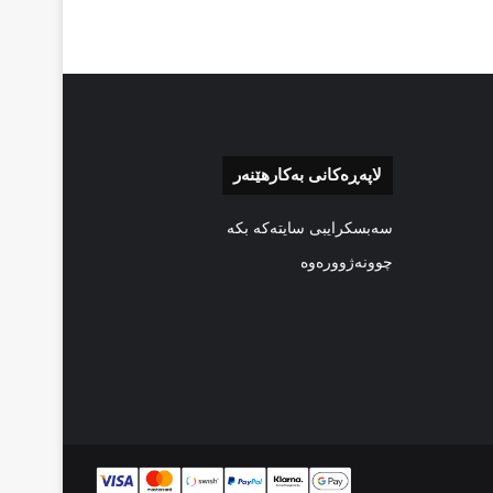
لاپەڕەکانی بەکارهێنەر
سەبسکرایبی سایتەکە بکە
چوونەژوورەوە