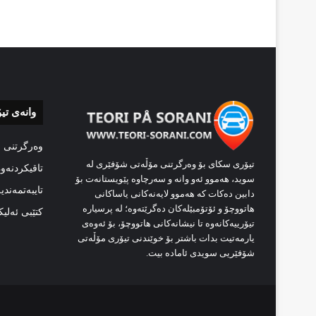
وانەی تی
وەرگرتنی 
تیۆری سکای بۆ وەرگرتنی مۆڵەتی شۆفێری لە
تاقیکردنەو
سوید، هەموو ئەو وانە و سەرچاوە پێویستانەت بۆ
تایبەتمەندی
دابین دەکات کە هەموو لایەنەکانی یاساکانی
هاتووچۆ و ئۆتۆمبێلەکان دەگرێتەوە؛ لە پرسیارە
کتێبی ئەلی
تیۆرییەکانەوە تا نیشانەکانی هاتووچۆ، بۆ ئەوەی
یارمەتیت بدات باشتر بۆ خوێندنی تیۆری مۆڵەتی
شۆفێریی سویدی ئامادە بیت.