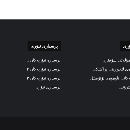
ۆری
پرسیاری تیۆری
مۆڵەتی شۆفێری
پرسیارە تیۆریەکان 1
ەی لێخوڕینی پراکتیکی
پرسیارە تیۆریەکان ٢
ەکانی ناوەوەی ئۆتۆمبێل
پرسیارە تیۆریەکان ٣
کترۆنی
پرسیاری تیۆری