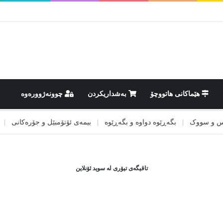
هێماکانى هاتووچۆ
بەشداریکردن
چوونەژوورەوە
 سووک
|
بگەڕێوە دواوە و بگەڕێوە
|
بیمەی ئۆتۆمبێل و جۆرەکانی
|
بینی
تاقیگەی تیۆری لە سوید ئۆنلاین