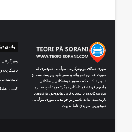
وانەی تی
وەرگرتنی 
تیۆری سکای بۆ وەرگرتنی مۆڵەتی شۆفێری لە
تاقیکردنەو
سوید، هەموو ئەو وانە و سەرچاوە پێویستانەت بۆ
تایبەتمەندی
دابین دەکات کە هەموو لایەنەکانی یاساکانی
هاتووچۆ و ئۆتۆمبێلەکان دەگرێتەوە؛ لە پرسیارە
کتێبی ئەلی
تیۆرییەکانەوە تا نیشانەکانی هاتووچۆ، بۆ ئەوەی
یارمەتیت بدات باشتر بۆ خوێندنی تیۆری مۆڵەتی
شۆفێریی سویدی ئامادە بیت.