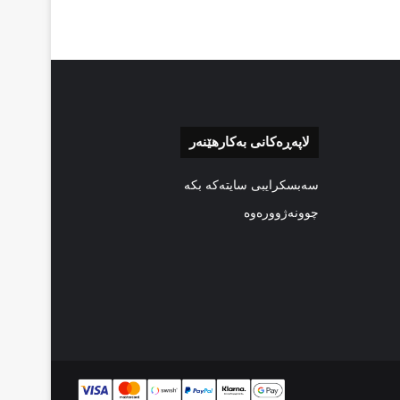
لاپەڕەکانی بەکارهێنەر
سەبسکرایبی سایتەکە بکە
چوونەژوورەوە