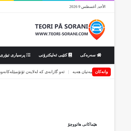
الأحد, أغسطس 9 2026
سەرەکی
کتێبی ئەلیکترۆنی
پرسیاری تیۆری
وانەکان
ەی کە پێویستی تایبەتیان هەیە
|
ئەو گازانەی کە لەلایەن ئۆتۆمبێلەکانەوە بە
هێماکانى هاتووچۆ