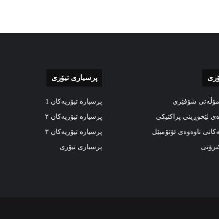
ۆری
پرسیاری تیۆری
مۆڵەتی شۆفێری
پرسیارە تیۆریەکان 1
ەی لێخوڕینی پراکتیکی
پرسیارە تیۆریەکان ٢
ەکانی ناوەوەی ئۆتۆمبێل
پرسیارە تیۆریەکان ٣
کترۆنی
پرسیاری تیۆری