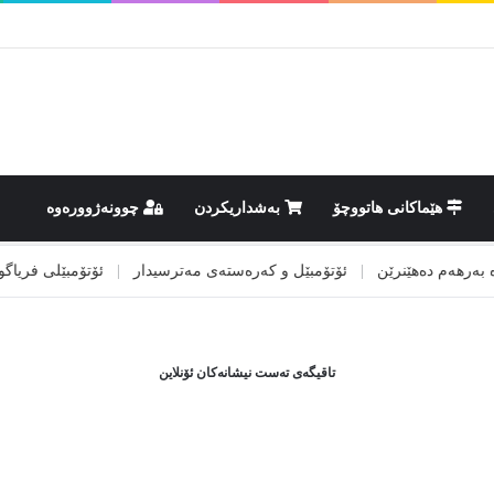
هێماکانى هاتووچۆ
بەشداریکردن
چوونەژوورەوە
رهەم دەهێنرێن
|
ئۆتۆمبێل و کەرەستەی مەترسیدار
|
ئۆتۆمبێلی فریاگوزاری
تاقیگەی تەست نیشانەکان ئۆنلاین