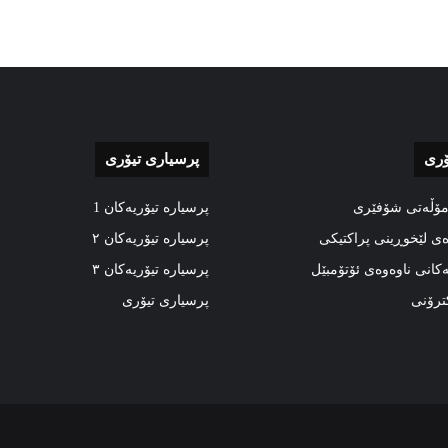
ۆری
پرسیاری تیۆری
مۆڵەتی شۆفێری
پرسیارە تیۆریەکان 1
ەی لێخوڕینی پراکتیکی
پرسیارە تیۆریەکان ٢
ەکانی ناوەوەی ئۆتۆمبێل
پرسیارە تیۆریەکان ٣
کترۆنی
پرسیاری تیۆری