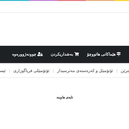
هێماکانى هاتووچۆ
بەشداریکردن
چوونەژوورەوە
|
ئۆتۆمبێل و کەرەستەی مەترسیدار
|
ئۆتۆمبێلی فریاگوزاری
|
ئیسپانی 
تایەی هاوینە