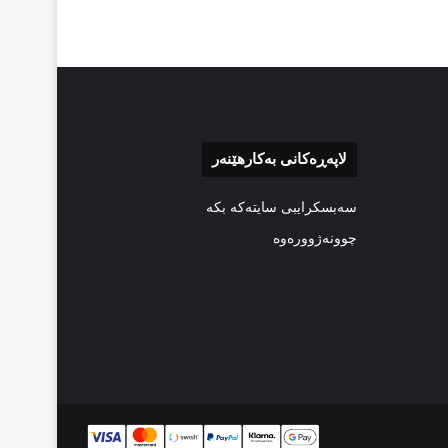
لاپەڕەکانی بەکارهێنەر
سەبسکرایبی سایتەکە بکە
چوونەژوورەوە