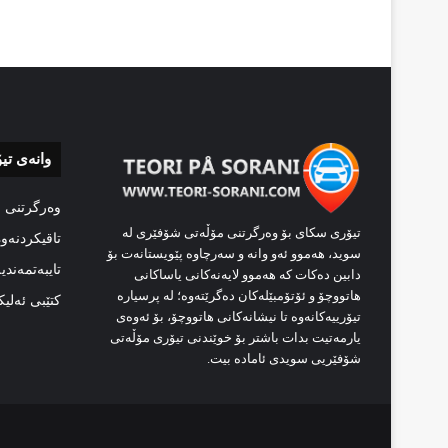
وانەی تی
وەرگرتنی 
تیۆری سکای بۆ وەرگرتنی مۆڵەتی شۆفێری لە
تاقیکردنەو
سوید، هەموو ئەو وانە و سەرچاوە پێویستانەت بۆ
تایبەتمەندی
دابین دەکات کە هەموو لایەنەکانی یاساکانی
هاتووچۆ و ئۆتۆمبێلەکان دەگرێتەوە؛ لە پرسیارە
کتێبی ئەلی
تیۆرییەکانەوە تا نیشانەکانی هاتووچۆ، بۆ ئەوەی
یارمەتیت بدات باشتر بۆ خوێندنی تیۆری مۆڵەتی
شۆفێریی سویدی ئامادە بیت.