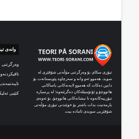
وانەی تی
وەرگرتنی 
تیۆری سکای بۆ وەرگرتنی مۆڵەتی شۆفێری لە
تاقیکردنەو
سوید، هەموو ئەو وانە و سەرچاوە پێویستانەت بۆ
تایبەتمەندی
دابین دەکات کە هەموو لایەنەکانی یاساکانی
هاتووچۆ و ئۆتۆمبێلەکان دەگرێتەوە؛ لە پرسیارە
کتێبی ئەلی
تیۆرییەکانەوە تا نیشانەکانی هاتووچۆ، بۆ ئەوەی
یارمەتیت بدات باشتر بۆ خوێندنی تیۆری مۆڵەتی
شۆفێریی سویدی ئامادە بیت.