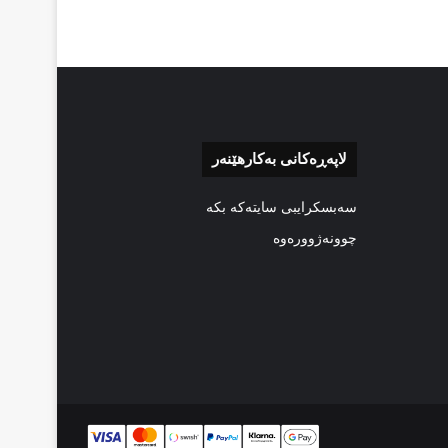
لاپەڕەکانی بەکارهێنەر
سەبسکرایبی سایتەکە بکە
چوونەژوورەوە