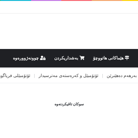
هێماکانى هاتووچۆ
بەشداریکردن
چوونەژوورەوە
هەم دەهێنرێن
|
ئۆتۆمبێل و کەرەستەی مەترسیدار
|
ئۆتۆمبێلی فریاگوزاری
سوکان تاقیکردنەوە