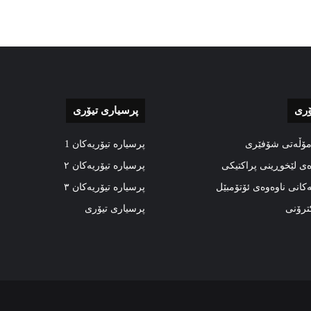
ۆری
پرسیاری تیۆری
مۆڵەتی شۆفێری
پرسیارە تیۆریەکان 1
ەی لێخوڕینی پراکتیکی
پرسیارە تیۆریەکان ٢
ەکانی ناوەوەی ئۆتۆمبێل
پرسیارە تیۆریەکان ٣
کترۆنی
پرسیاری تیۆری