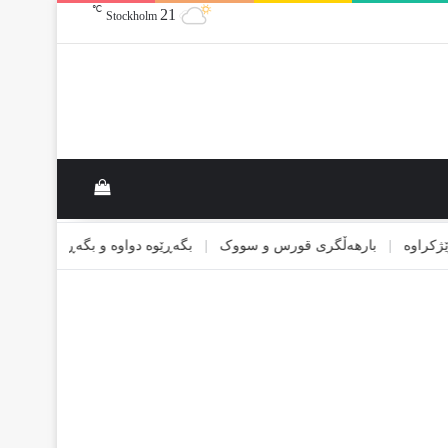
℃
21
Stockholm
بینینی کڕینەکا
وە
|
بارهەڵگری قورس و سووک
|
بگەڕێوە دواوە و بگەڕێوە
|
بیمەی ئۆ