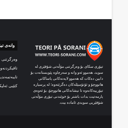
وانەی تی
وەرگرتنی 
تیۆری سکای بۆ وەرگرتنی مۆڵەتی شۆفێری لە
تاقیکردنەو
سوید، هەموو ئەو وانە و سەرچاوە پێویستانەت بۆ
تایبەتمەندی
دابین دەکات کە هەموو لایەنەکانی یاساکانی
هاتووچۆ و ئۆتۆمبێلەکان دەگرێتەوە؛ لە پرسیارە
کتێبی ئەلی
تیۆرییەکانەوە تا نیشانەکانی هاتووچۆ، بۆ ئەوەی
یارمەتیت بدات باشتر بۆ خوێندنی تیۆری مۆڵەتی
شۆفێریی سویدی ئامادە بیت.