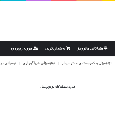
هێماکانى هاتووچۆ
بەشداریکردن
چوونەژوورەوە
تۆمبێل و کەرەستەی مەترسیدار
|
ئۆتۆمبێلی فریاگوزاری
|
ئیسپانی درێژکرا
فێربە نیشانەکان بۆ ئۆتۆمبێل