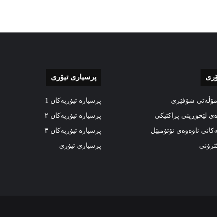
ۆری
پرسیاری تیۆری
مۆڵەتی شۆفێری
پرسیارە تیۆریەکان 1
ەی لێخوڕینی پراکتیکی
پرسیارە تیۆریەکان ٢
ەکانی ناوەوەی ئۆتۆمبێل
پرسیارە تیۆریەکان ٣
کترۆنی
پرسیاری تیۆری