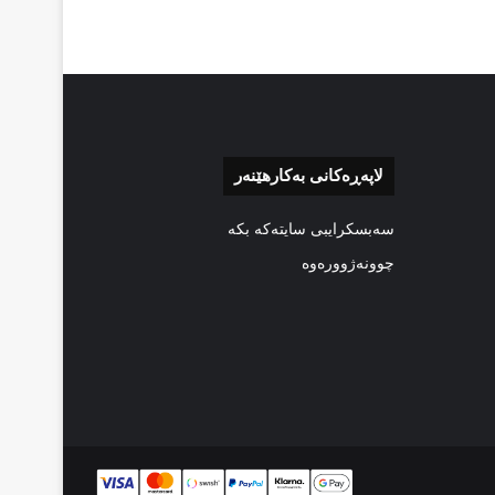
لاپەڕەکانی بەکارهێنەر
سەبسکرایبی سایتەکە بکە
چوونەژوورەوە