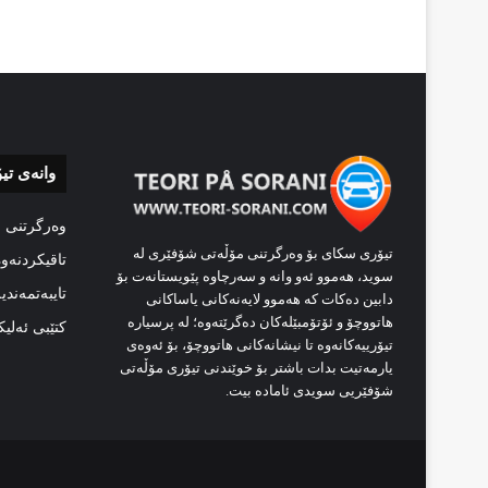
وانەی تی
وەرگرتنی 
تیۆری سکای بۆ وەرگرتنی مۆڵەتی شۆفێری لە
تاقیکردنەو
سوید، هەموو ئەو وانە و سەرچاوە پێویستانەت بۆ
تایبەتمەندی
دابین دەکات کە هەموو لایەنەکانی یاساکانی
هاتووچۆ و ئۆتۆمبێلەکان دەگرێتەوە؛ لە پرسیارە
کتێبی ئەلی
تیۆرییەکانەوە تا نیشانەکانی هاتووچۆ، بۆ ئەوەی
یارمەتیت بدات باشتر بۆ خوێندنی تیۆری مۆڵەتی
شۆفێریی سویدی ئامادە بیت.