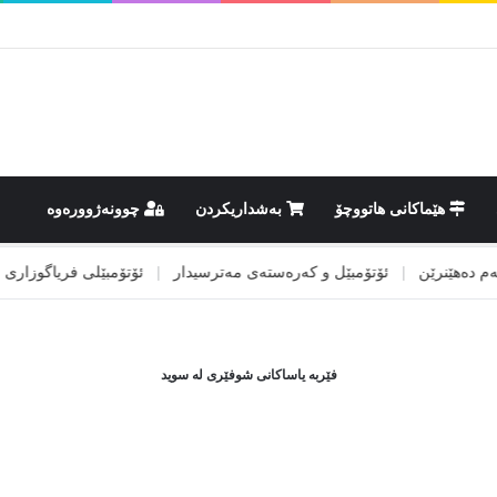
هێماکانى هاتووچۆ
بەشداریکردن
چوونەژوورەوە
ەهێنرێن
|
ئۆتۆمبێل و کەرەستەی مەترسیدار
|
ئۆتۆمبێلی فریاگوزاری
|
ئ
فێربە یاساکانی شوفێری لە سوید