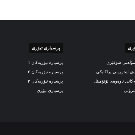
ۆری
پرسیاری تیۆری
مۆڵەتی شۆفێری
پرسیارە تیۆریەکان 1
ەی لێخوڕینی پراکتیکی
پرسیارە تیۆریەکان ٢
ەکانی ناوەوەی ئۆتۆمبێل
پرسیارە تیۆریەکان ٣
کترۆنی
پرسیاری تیۆری