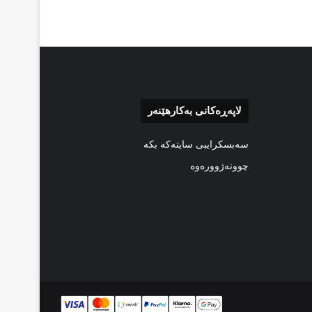
لاپەڕەکانی بەکارهێنەر
سەبسکرایبی سایتەکە بکە
چوونەژوورەوە