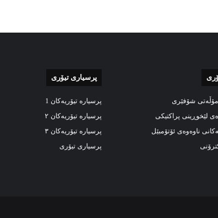
ۆری
پرسیاری تیۆری
مۆڵەتی شۆفێری
پرسیارە تیۆریەکان 1
ەی لێخوڕینی پراکتیکی
پرسیارە تیۆریەکان ٢
ەکانی ناوەوەی ئۆتۆمبێل
پرسیارە تیۆریەکان ٣
کترۆنی
پرسیاری تیۆری