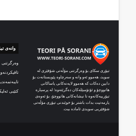
وانەی تی
وەرگرتنی 
تیۆری سکای بۆ وەرگرتنی مۆڵەتی شۆفێری لە
تاقیکردنەو
سوید، هەموو ئەو وانە و سەرچاوە پێویستانەت بۆ
تایبەتمەندی
دابین دەکات کە هەموو لایەنەکانی یاساکانی
هاتووچۆ و ئۆتۆمبێلەکان دەگرێتەوە؛ لە پرسیارە
کتێبی ئەلی
تیۆرییەکانەوە تا نیشانەکانی هاتووچۆ، بۆ ئەوەی
یارمەتیت بدات باشتر بۆ خوێندنی تیۆری مۆڵەتی
شۆفێریی سویدی ئامادە بیت.