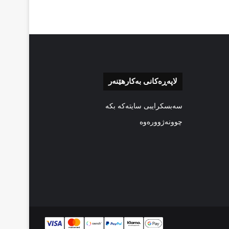
لاپەڕەکانی بەکارهێنەر
سەبسکرایبی سایتەکە بکە
چوونەژوورەوە