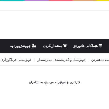
هێماکانى هاتووچۆ
بەشداریکردن
چوونەژوورەوە
ەهێنرێن
|
ئۆتۆمبێل و کەرەستەی مەترسیدار
|
ئۆتۆمبێلی فریاگوزاری
|
ئ
فێرکاری بۆ شوفێر لە سوید بۆ دەستپێکەران