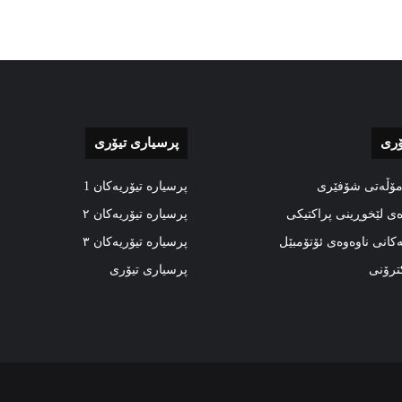
ۆری
پرسیاری تیۆری
مۆڵەتی شۆفێری
پرسیارە تیۆریەکان 1
ەی لێخوڕینی پراکتیکی
پرسیارە تیۆریەکان ٢
ەکانی ناوەوەی ئۆتۆمبێل
پرسیارە تیۆریەکان ٣
کترۆنی
پرسیاری تیۆری