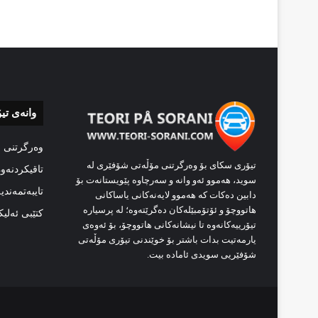
وانەی تی
وەرگرتنی 
تیۆری سکای بۆ وەرگرتنی مۆڵەتی شۆفێری لە
تاقیکردنەو
سوید، هەموو ئەو وانە و سەرچاوە پێویستانەت بۆ
تایبەتمەندی
دابین دەکات کە هەموو لایەنەکانی یاساکانی
هاتووچۆ و ئۆتۆمبێلەکان دەگرێتەوە؛ لە پرسیارە
کتێبی ئەلی
تیۆرییەکانەوە تا نیشانەکانی هاتووچۆ، بۆ ئەوەی
یارمەتیت بدات باشتر بۆ خوێندنی تیۆری مۆڵەتی
شۆفێریی سویدی ئامادە بیت.