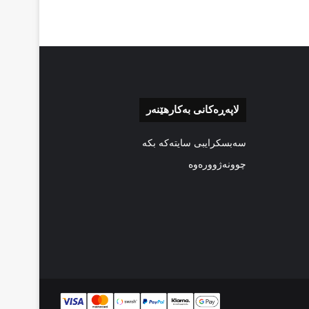
لاپەڕەکانی بەکارهێنەر
سەبسکرایبی سایتەکە بکە
چوونەژوورەوە