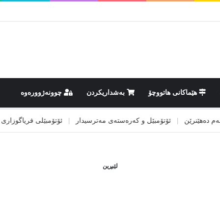
هێماکانى هاتووچۆ
بەشداریکردن
چوونەژوورەوە
ەهێنرێن
|
ئۆتۆمبێل و کەرەستەی مەترسیدار
|
ئۆتۆمبێلی فریاگوزاری
|
ئ
لێبڕین