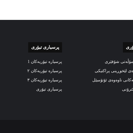
ۆری
پرسیاری تیۆری
مۆڵەتی شۆفێری
پرسیارە تیۆریەکان 1
ەی لێخوڕینی پراکتیکی
پرسیارە تیۆریەکان ٢
ەکانی ناوەوەی ئۆتۆمبێل
پرسیارە تیۆریەکان ٣
کترۆنی
پرسیاری تیۆری