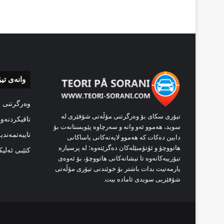
وانەی تی
وەرگرتنی 
تیۆری سکای بۆ وەرگرتنی مۆڵەتی شۆفێری لە
تاقیکردنەو
سوید، هەموو ئەو وانە و سەرچاوە پێویستانەت بۆ
تایبەتمەندی
دابین دەکات کە هەموو لایەنەکانی یاساکانی
هاتووچۆ و ئۆتۆمبێلەکان دەگرێتەوە؛ لە پرسیارە
کتێبی ئەلی
تیۆرییەکانەوە تا نیشانەکانی هاتووچۆ، بۆ ئەوەی
یارمەتیت بدات باشتر بۆ خوێندنی تیۆری مۆڵەتی
شۆفێریی سویدی ئامادە بیت.