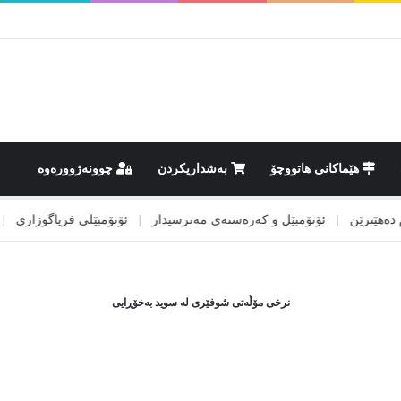
هێماکانى هاتووچۆ
بەشداریکردن
چوونەژوورەوە
هێنرێن
|
ئۆتۆمبێل و کەرەستەی مەترسیدار
|
ئۆتۆمبێلی فریاگوزاری
|
ئی
نرخی مۆڵەتی شوفێری لە سوید بەخۆڕایی