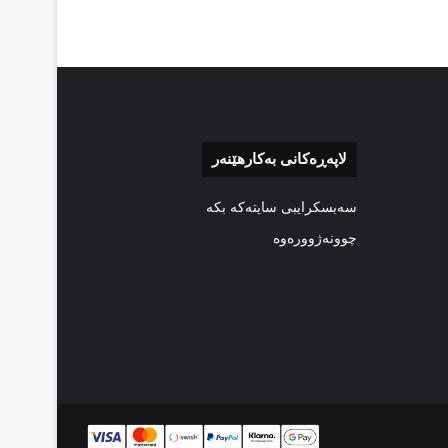
لاپەڕەکانی بەکارهێنەر
سەبسکرایبی سایتەکە بکە
چوونەژوورەوە