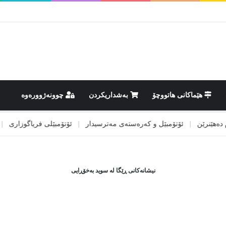
هێماکانى هاتووچۆ
بەشداریکردن
چوونەژوورەوە
ێنرێن
|
ئۆتۆمبێل و کەرەستەی مەترسیدار
|
ئۆتۆمبێلی فریاگوزاری
|
ئیس
نیشانەکانی ڕێگا لە سوید بەخۆڕایی