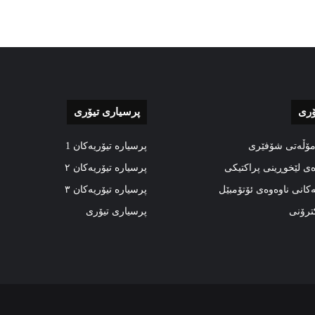
ۆری
پرسیاری تیۆری
مۆڵەتی شۆفێری
پرسیارە تیۆریەکان 1
ەی لێخوڕینی پراکتیکی
پرسیارە تیۆریەکان ٢
ەکانی ناوەوەی ئۆتۆمبێل
پرسیارە تیۆریەکان ٣
کترۆنی
پرسیاری تیۆری