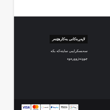
لاپەڕەکانی بەکارهێنەر
سەبسکرایبی سایتەکە بکە
چوونەژوورەوە