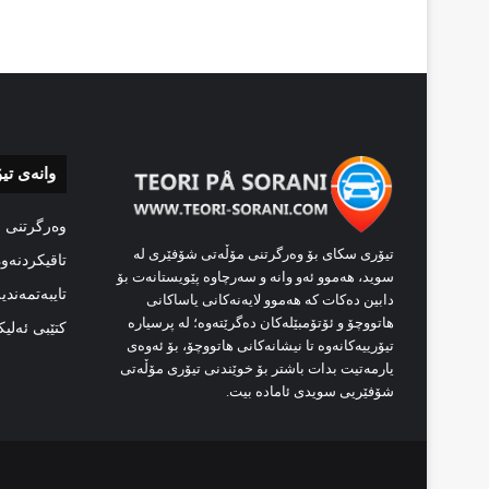
وانەی تی
وەرگرتنی 
تیۆری سکای بۆ وەرگرتنی مۆڵەتی شۆفێری لە
تاقیکردنەو
سوید، هەموو ئەو وانە و سەرچاوە پێویستانەت بۆ
تایبەتمەندی
دابین دەکات کە هەموو لایەنەکانی یاساکانی
هاتووچۆ و ئۆتۆمبێلەکان دەگرێتەوە؛ لە پرسیارە
کتێبی ئەلی
تیۆرییەکانەوە تا نیشانەکانی هاتووچۆ، بۆ ئەوەی
یارمەتیت بدات باشتر بۆ خوێندنی تیۆری مۆڵەتی
شۆفێریی سویدی ئامادە بیت.