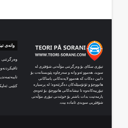
وانەی تی
وەرگرتنی 
تیۆری سکای بۆ وەرگرتنی مۆڵەتی شۆفێری لە
تاقیکردنەو
سوید، هەموو ئەو وانە و سەرچاوە پێویستانەت بۆ
تایبەتمەندی
دابین دەکات کە هەموو لایەنەکانی یاساکانی
هاتووچۆ و ئۆتۆمبێلەکان دەگرێتەوە؛ لە پرسیارە
کتێبی ئەلی
تیۆرییەکانەوە تا نیشانەکانی هاتووچۆ، بۆ ئەوەی
یارمەتیت بدات باشتر بۆ خوێندنی تیۆری مۆڵەتی
شۆفێریی سویدی ئامادە بیت.