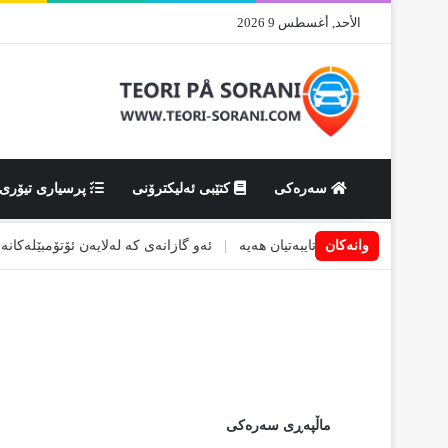
الأحد, أغسطس 9 2026
سەرەکی
کتێبی ئەلیکترۆنی
پرسیاری تیۆری
وانەکان
نەی کە پێویستی تایبەتیان هەیە
|
ئەو گازانەی کە لەلایەن ئۆتۆمبێلەکانەوە ب
ماڵپەڕی سەرەکی