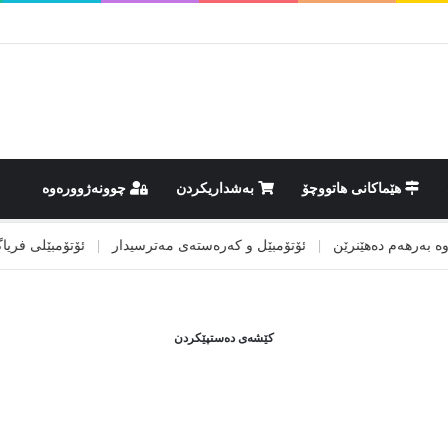
هێماکانى هاتووچۆ
بەشداریکردن
چوونەژوورەوە
ەرهەم دەهێنرێن
|
ئۆتۆمبێل و کەرەستەی مەترسیدار
|
ئۆتۆمبێلی فریاگوزا
کێشەی دەستپێکردن