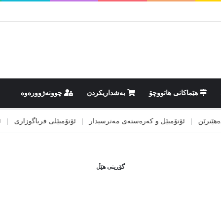
هێماکانى هاتووچۆ
بەشداریکردن
چوونەژوورەوە
رێن
|
ئۆتۆمبێل و کەرەستەی مەترسیدار
|
ئۆتۆمبێلی فریاگوزاری
|
ئیسپا
گۆڕینی هێڵ