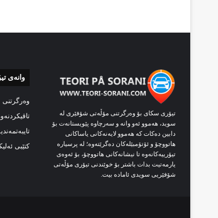
وانەی تی
وەرگرتنی 
تیۆری سکای بۆ وەرگرتنی مۆڵەتی شۆفێری لە
تاقیکردنەو
سوید، هەموو ئەو وانە و سەرچاوە پێویستانەت بۆ
تایبەتمەندی
دابین دەکات کە هەموو لایەنەکانی یاساکانی
هاتووچۆ و ئۆتۆمبێلەکان دەگرێتەوە؛ لە پرسیارە
کتێبی ئەلی
تیۆرییەکانەوە تا نیشانەکانی هاتووچۆ، بۆ ئەوەی
یارمەتیت بدات باشتر بۆ خوێندنی تیۆری مۆڵەتی
شۆفێریی سویدی ئامادە بیت.