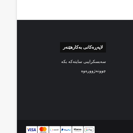
لاپەڕەکانی بەکارهێنەر
سەبسکرایبی سایتەکە بکە
چوونەژوورەوە