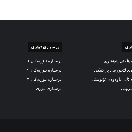
ۆری
پرسیاری تیۆری
مۆڵەتی شۆفێری
پرسیارە تیۆریەکان 1
ەی لێخوڕینی پراکتیکی
پرسیارە تیۆریەکان ٢
ەکانی ناوەوەی ئۆتۆمبێل
پرسیارە تیۆریەکان ٣
کترۆنی
پرسیاری تیۆری