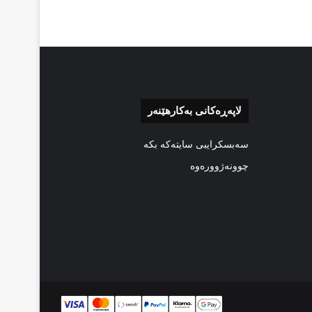
لاپەڕەکانی بەکارهێنەر
سەبسکرایبی سایتەکە بکە
چوونەژوورەوە