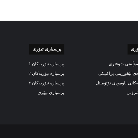
ۆری
پرسیاری تیۆری
مۆڵەتی شۆفێری
پرسیارە تیۆریەکان 1
ەی لێخوڕینی پراکتیکی
پرسیارە تیۆریەکان ٢
ەکانی ناوەوەی ئۆتۆمبێل
پرسیارە تیۆریەکان ٣
کترۆنی
پرسیاری تیۆری