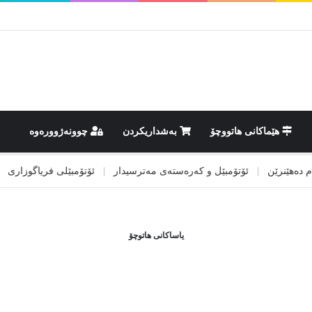
هێماکانى هاتووچۆ
بەشداریکردن
چوونەژوورەوە
هێنرێن
|
ئۆتۆمبێل و کەرەستەی مەترسیدار
|
ئۆتۆمبێلی فریاگوزاری
|
ئی
یاساکانی هاتوچۆ