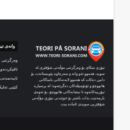
وانەی تی
وەرگرتنی 
تیۆری سکای بۆ وەرگرتنی مۆڵەتی شۆفێری لە
تاقیکردنەو
سوید، هەموو ئەو وانە و سەرچاوە پێویستانەت بۆ
تایبەتمەندی
دابین دەکات کە هەموو لایەنەکانی یاساکانی
هاتووچۆ و ئۆتۆمبێلەکان دەگرێتەوە؛ لە پرسیارە
کتێبی ئەلی
تیۆرییەکانەوە تا نیشانەکانی هاتووچۆ، بۆ ئەوەی
یارمەتیت بدات باشتر بۆ خوێندنی تیۆری مۆڵەتی
شۆفێریی سویدی ئامادە بیت.